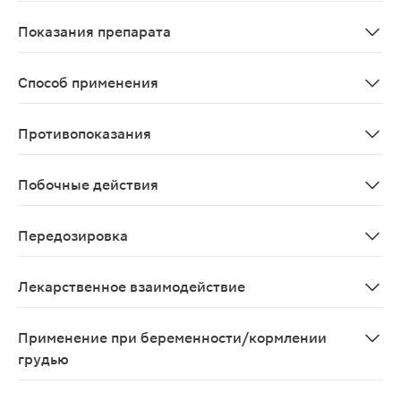
Всасывание После приема внутрь карбамазепин всасыв
Показания препарата
эпилепсия (монотерапия или в составе комплексной т
Способ применения
Внутрь, вне зависимости от приема пищи с небольшим 
Противопоказания
AV-блокада; угнетение костномозгового кроветворени
Побочные действия
Определенные виды нежелательных реакций, например, 
Передозировка
Угнетение дыхания, гиперрефлексия сменяющаяся на 
Лекарственное взаимодействие
Карбамазепин не рекомендуется применять одновремен
Применение при беременности/кормлении
грудью
При наступлении беременности (при решении вопроса 