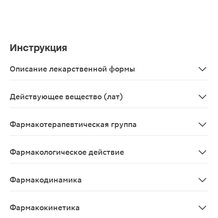
Инструкция
Описание лекарственной формы
Таблетки 200мг, 10 шт. - упаковки ячейковые контурные
Действующее вещество (лат)
Carbamazepinum
Фармакотерапевтическая группа
Противоэпилептическое средство.
Фармакологическое действие
Противоэпилептическое средство, производное трицик
Фармакодинамика
Карбамазепин является дибензоазепиновым производны
Фармакокинетика