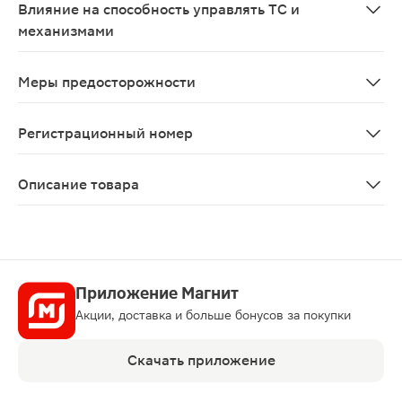
Влияние на способность управлять ТС и
механизмами
Способность пациента, принимающего препарат Карбам
Меры предосторожности
Перед началом лечения, а также периодически в проц
Регистрационный номер
Р N003759/01
Описание товара
Карбамазепин таблетки 200мг 40шт относят к противо
Приложение Магнит
Акции, доставка и больше бонусов за покупки
Скачать приложение