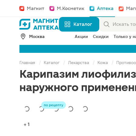
Магнит
М.Косметик
Аптека
Маг
Каталог
Москва
Акции
Скидки
Только у н
Главная
Каталог
Лекарства
Кожа
Противоо
Карипазим лиофилиза
наружного применен
по рецепту
+ 1