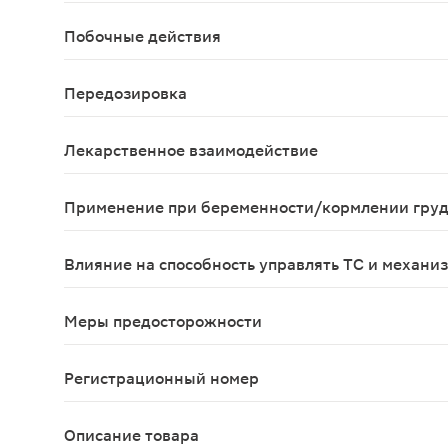
Беременность, период лактации;повышенная инд
Побочные действия
Аллергические реакции.
Передозировка
В рекомендованных дозах случаев передозировк
Лекарственное взаимодействие
Клинически значимых взаимодействий с другими
Применение при беременности/кормлении гру
Применение во время беременности не рекоменд
Влияние на способность управлять ТС и механи
Препарат Карипазим не оказывает негативного в
Меры предосторожности
Препарат Карипазим не оказывает негативного в
Регистрационный номер
ЛСР-009716/08
Описание товара