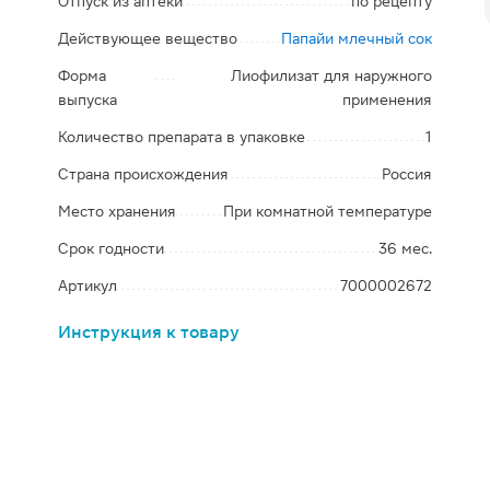
Отпуск из аптеки
по рецепту
Действующее вещество
Папайи млечный сок
Форма
Лиофилизат для наружного
выпуска
применения
Количество препарата в упаковке
1
Страна происхождения
Россия
Место хранения
При комнатной температуре
Срок годности
36 мес.
Артикул
7000002672
Инструкция к товару