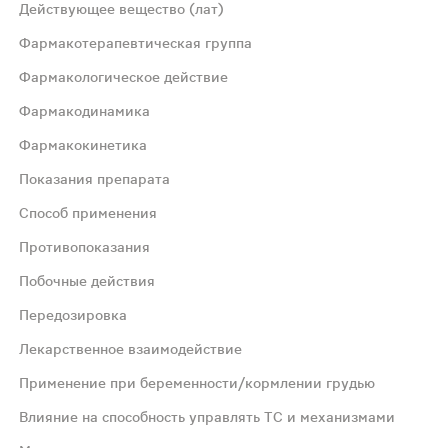
ные
Действующее вещество (лат)
Фармакотерапевтическая группа
Фармакологическое действие
Фармакодинамика
Фармакокинетика
вязкие секреты, экссуадат;Близок по действию к трипс
Показания препарата
Способ применения
а незрелых плодов дынного дерева (папайи) - Carica pap
Противопоказания
Побочные действия
ри электрофоретическом введении Карипазим селективно
Передозировка
ротических масс)
Лекарственное взаимодействие
Применение при беременности/кормлении грудью
а разводят в 10 мл 0.5% растворе новокаина или 0.9% р
Влияние на способность управлять ТС и механизмами