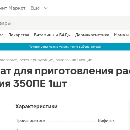
нит Маркет
Ещё
ас
Лекарства
Витамины и БАДы
Дермакосметика
Мама и
Точные цены можно узнать после выбора аптеки
жоговые, регенерирующие, ранозаживляющие
т для приготовления ра
ия 350ПЕ 1шт
Характеристики
Производитель
Вифитех