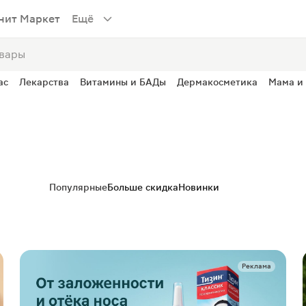
нит Маркет
Ещё
ас
Лекарства
Витамины и БАДы
Дермакосметика
Мама и
Популярные
Больше скидка
Новинки
Реклама