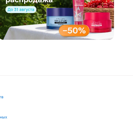
тв
нных