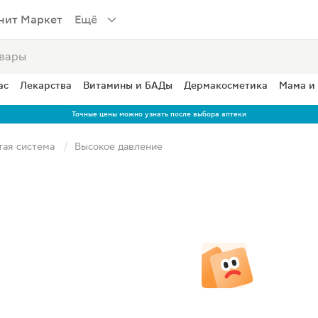
нит Маркет
Ещё
ас
Лекарства
Витамины и БАДы
Дермакосметика
Мама и
Точные цены можно узнать после выбора аптеки
тая система
Высокое давление