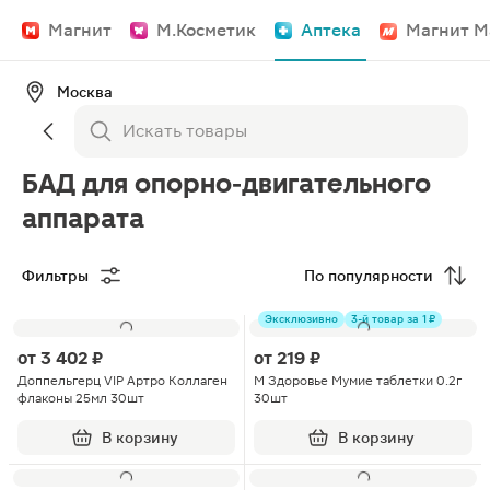
Магнит
М.Косметик
Аптека
Магнит М
Москва
БАД для опорно-двигательного
аппарата
Фильтры
По популярности
Эксклюзивно
3-й товар за 1 ₽
от
3 402 ₽
от
219 ₽
Доппельгерц VIP Артро Коллаген
М Здоровье Мумие таблетки 0.2г
флаконы 25мл 30шт
30шт
В корзину
В корзину