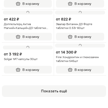
В корзину
В корзину
от
422 ₽
от
822 ₽
Доппельгерц Актив
Эвалар Витамин Д3 Форте
Магний+Кальций+Д3 таблетки
таблетки 0.53г 60шт
шипучие 15шт
В корзину
В корзину
от
14 300 ₽
от
3 192 ₽
Fine Хондроитин и глюкозамин
Solgar №7 капсулы 30шт
таблетки 545шт
В корзину
В корзину
Показать ещё