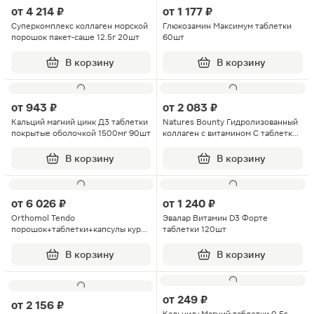
от
4 214 ₽
от
1 177 ₽
Суперкомплекс коллаген морской
Глюкозамин Максимум таблетки
порошок пакет-саше 12.5г 20шт
60шт
В корзину
В корзину
от
943 ₽
от
2 083 ₽
Кальций магний цинк Д3 таблетки
Natures Bounty Гидролизованный
покрытые оболочкой 1500мг 90шт
коллаген с витамином С таблетки
90шт
В корзину
В корзину
от
6 026 ₽
от
1 240 ₽
Orthomol Tendo
Эвалар Витамин D3 Форте
порошок+таблетки+капсулы курс
таблетки 120шт
30 дней
В корзину
В корзину
от
249 ₽
от
2 156 ₽