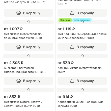
Кальцид+Магний таблетки 0.5г
ArtNeo капсулы 0.585г 30шт
100шт
В корзину
В корзину
Новинка
Эксклюзивно
от
1 097 ₽
от
1 119 ₽
Детримакс Остео таблетки
ТАВ Кальций-минеральный Адванс
покрытые оболочкой 60шт
комплекс таблетки 120шт
В корзину
В корзину
от
2 305 ₽
от
339 ₽
Supreme Pharmatech
Кальций Актив цитрат таблетки
Липосомальный витамин D3
36шт
капсулы 30шт
В корзину
В корзину
от
833 ₽
от
914 ₽
Детримакс Natural капсулы
Хондроитин Усиленная формула
желатиновые 150мг 60шт
капсулы 60шт