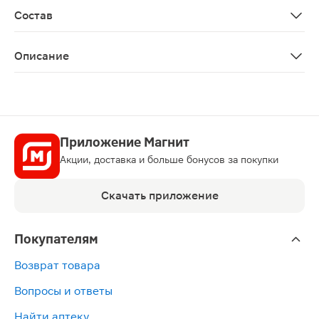
Состав
Кальций <80, магний <20, калий <20, гидрокарбонаты 
Описание
Негазированная питьевая вода из артезианского ист
Приложение Магнит
Акции, доставка и больше бонусов за покупки
Скачать приложение
Покупателям
Возврат товара
Вопросы и ответы
Найти аптеку