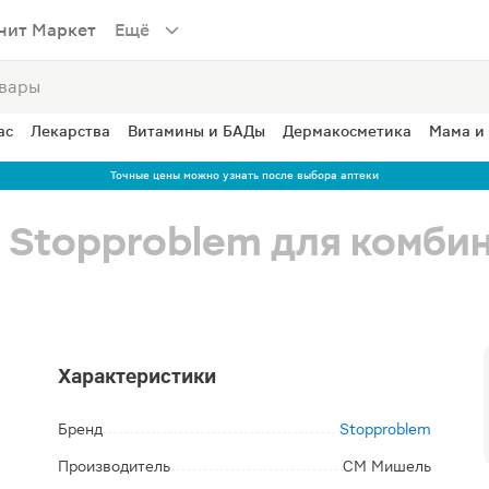
нит Маркет
Ещё
ас
Лекарства
Витамины и БАДы
Дермакосметика
Мама и
Точные цены можно узнать после выбора аптеки
 Stopproblem для комби
Характеристики
Бренд
Stopproblem
Производитель
СМ Мишель