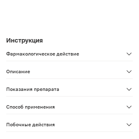
Инструкция
Фармакологическое действие
Биологически активная добавка к пище. Не является л
Описание
Доппельгерц Актив витамины с лютеином и черникой п
Показания препарата
В качестве дополнительного источника Гесперидина, А
Способ применения
Взрослым и детям старше 14 лет по 1 капсуле в день 
Побочные действия
Возможны аллергические реакции.