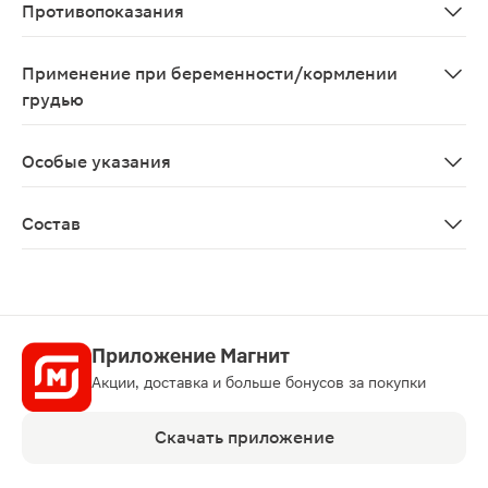
Противопоказания
Индивидуальная непереносимость компонентов проду
Применение при беременности/кормлении
грудью
Противопоказано применение при беременности и в п
Особые указания
Биологически активная добавка к пище. Не является 
Состав
Раствор желатина, порошок плодов черники, масло сое
Приложение Магнит
Акции, доставка и больше бонусов за покупки
Скачать приложение