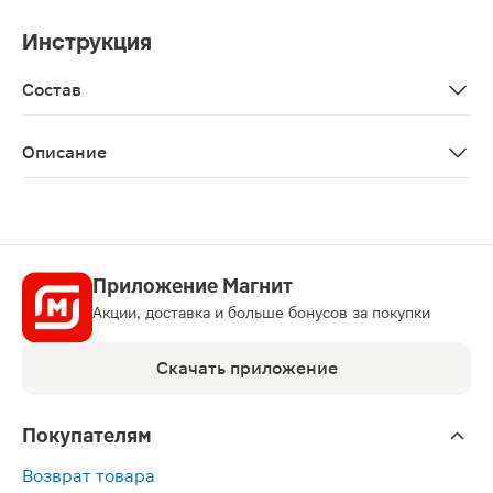
Инструкция
Состав
Paraffinum liquidum, paraffin, talc, microcrystalline wax
Описание
Крем для ухода за проблемной кожей «Циновит», 40 м
Приложение Магнит
Акции, доставка и больше бонусов за покупки
Скачать приложение
Покупателям
Возврат товара