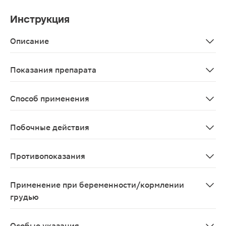
Инструкция
Описание
Таблетки «Артро-Актив Питание суставов» 40 шт. — ва
Показания препарата
Рекомендуется в качестве биологически активной доб
Способ применения
Взрослым по 2 таблетки 2 раза в день во время еды, за
Побочные действия
Возможны алергические реакции
Противопоказания
Индивидуальная непереносимость компонентов,береме
Применение при беременности/кормлении
грудью
Противопоказано применение у беременных и кормя
Особые указания