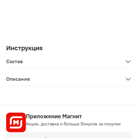
Инструкция
Состав
Butane, isobutane, propane, cyclomethicone, aluminum chlo
Описание
Антиперспирант сочетает в себе надёжную защиту и н
Приложение Магнит
Акции, доставка и больше бонусов за покупки