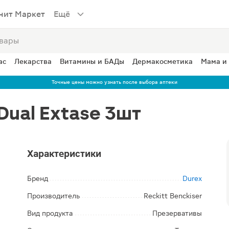
нит Маркет
Ещё
ас
Лекарства
Витамины и БАДы
Дермакосметика
Мама и
Точные цены можно узнать после выбора аптеки
Dual Extase 3шт
Характеристики
Бренд
Durex
Производитель
Reckitt Benckiser
Вид продукта
Презервативы