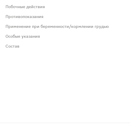
Побочные действия
Противопоказания
мг) 3 раза в день, или по 1 капсуле (массой 1300 мг) 3 р
Применение при беременности/кормлении грудью
Особые указания
тся. Возможны аллергические реакции, снижение сверты
Состав
консультироваться с врачом.