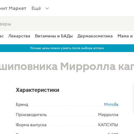
нит Маркет
Ещё
ас
Лекарства
Витамины и БАДы
Дермакосметика
Мама и
Точные цены можно узнать после выбора аптеки
 шиповника Мирролла ка
Характеристики
Бренд
Mirrolla
Производитель
Мирролла
Форма выпуска
КАПСУЛЫ