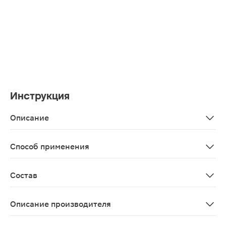
Инструкция
Описание
Ночной крем с гиалуроновой кислотой заполняет види
Способ применения
Легкими массажными движениями наносить небольшое 
Состав
Aqua, octocrylene, ethylhexyl methoxycinnamate, decyl coc
Описание производителя
В основе всех средств гиалуроновая кислота тройного