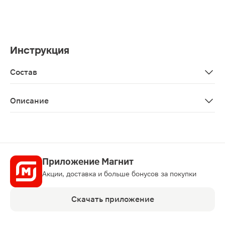
Инструкция
Состав
Aqua, Sodium Laureth Sulfate, Cocamidopropyl Betaine, So
Описание
Шампунь 911 луковый от выпадения волос и облысения
Приложение Магнит
Акции, доставка и больше бонусов за покупки
Скачать приложение