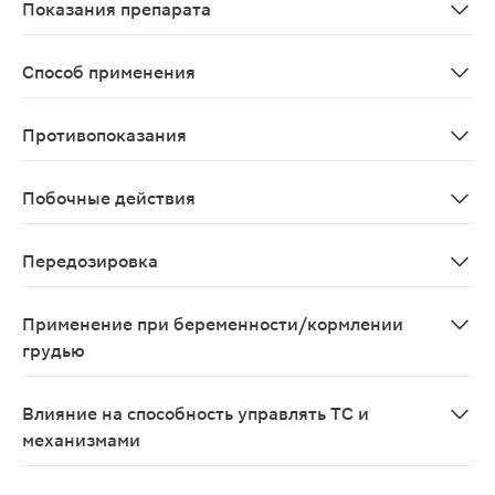
Показания препарата
Дисбактериоз ЖКТ различной этиологии (в т.ч. у дет
Способ применения
Суппозитории Ацилакт предназначены для интравагина
Противопоказания
Гиперчувствительность, кандидоз, детский возраст (та
Побочные действия
Не выявлены.
Передозировка
Не выявлена
Применение при беременности/кормлении
грудью
Возможно по показаниям.
Влияние на способность управлять ТС и
механизмами
Препарат не влияет на выполнение видов деятельност