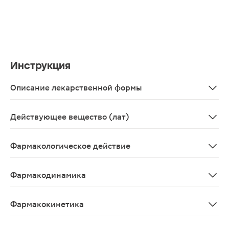
Инструкция
Описание лекарственной формы
Суппозитории вагинальные, 10 шт. - упаковки ячейковы
Действующее вещество (лат)
Lactobacterium acidophillum
Фармакологическое действие
Живые лактобактерии, входящие в препарат, обладают
Фармакодинамика
Живые лактобактерии, входящие в препарат, обладают
Фармакокинетика
Фармакокинетика препарата Ацилакт не представлена