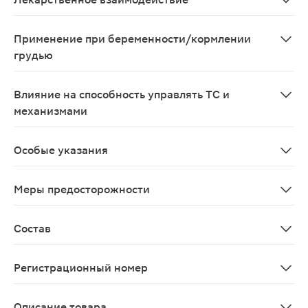
Взаимодействие с другими лекарственными средствами
Применение при беременности/кормлении
грудью
Препарат не следует применять при беременности и в п
Влияние на способность управлять ТС и
механизмами
При применении в рекомендуемых дозах препарат не о
Особые указания
Если выраженность заболевания не уменьшается в тече
Меры предосторожности
При применении препарата следует соблюдать осторож
Состав
100 мл препарата содержат: Активные вещества: иберийки
Регистрационный номер
ЛП-000094
Описание товара