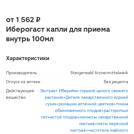
от
1 562 ₽
Иберогаст капли для приема
внутрь 100мл
Характеристики
Производитель
Steigerwald Arzneimittelwerk
Отпуск из аптеки
без рецепта
Действующее
Экстракт Иберийки горькой целого свежего
вещество
растения+Дягиля лекарственного корней
сухих+ромашки аптечной цветков+тмина
обыкновенного плодов+расторопши
пятнистой плодов+мелиссы лекарственной
листьев+мяты перечной
листьев+чистотела майского