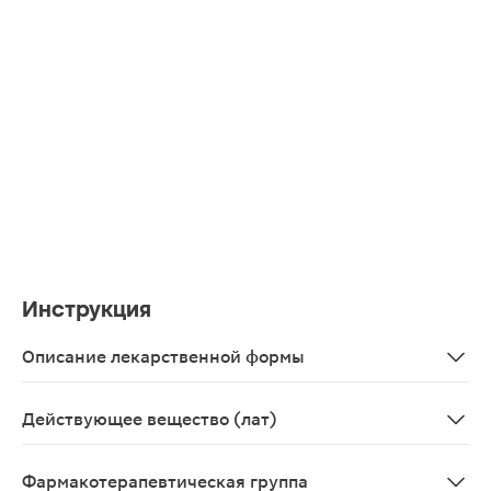
Инструкция
Описание лекарственной формы
Капли для приема внутрь от прозрачной до немного му
Действующее вещество (лат)
Extractum Iberis amarae+Radicum Angelicae archangelicae
Фармакотерапевтическая группа