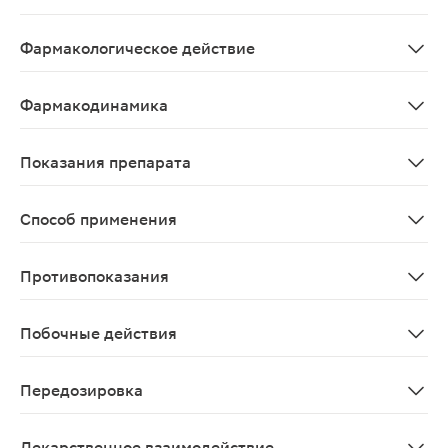
Растительного происхождения средство.
Фармакологическое действие
Препарат обладает выраженным противовоспалительным
Фармакодинамика
Иберогаст - натуральное средство для устранения сим
Показания препарата
для лечения функциональных расстройств ЖКТ (в т.ч.
Способ применения
Внутрь. Принимать перед едой или во время еды, с не
Противопоказания
Повышенная чувствительность к компонентам препарата
Побочные действия
Возможны аллергические кожные реакции, одышка, а т
Передозировка
До настоящего времени о случаях передозировки не 
Лекарственное взаимодействие