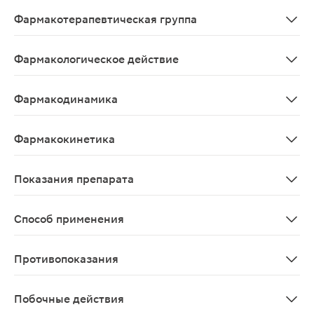
Lidocainum
Фармакотерапевтическая группа
Лидокаин - местноанестезирующий и антиаритмическ
Фармакологическое действие
Антиаритмическое, местноанестезирующее.
Фармакодинамика
Местный анестетик амидного типа, короткого действи
Фармакокинетика
После в/м введения абсорбция практически полная. Ра
Показания препарата
В кардиологической практике: лечение и профилактик
Способ применения
Режим дозирования следует подбирать, основываясь на
Противопоказания
Тяжелые кровотечения, шок, артериальная гипотензия
Побочные действия