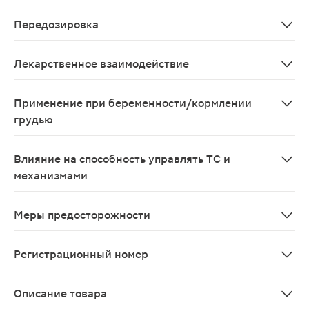
Со стороны ЦНС и периферической нервной системы: го
Передозировка
Токсичность со стороны центральной нервной системы
Лекарственное взаимодействие
При одновременном применении с барбитуратами (в т
Применение при беременности/кормлении
грудью
При беременности и в период лактации применять тол
Влияние на способность управлять ТС и
механизмами
После применения лидокаина не рекомендуется заним
Меры предосторожности
C осторожностью следует применять при состояниях, 
Регистрационный номер
ЛП-003014
Описание товара