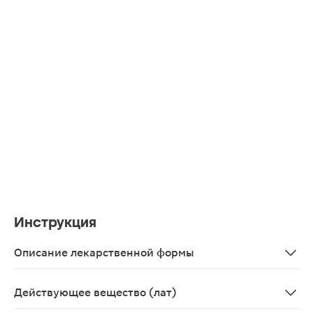
Инструкция
Описание лекарственной формы
Раствор для инъекций прозрачный, бесцветный или сле
Действующее вещество (лат)