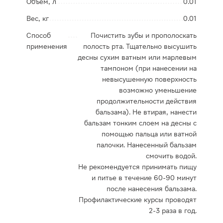
Объем, л
0.01
Вес, кг
0.01
Способ
Почистить зубы и прополоскать
применения
полость рта. Тщательно высушить
десны сухим ватным или марлевым
тампоном (при нанесении на
невысушенную поверхность
возможно уменьшение
продолжительности действия
бальзама). Не втирая, нанести
бальзам тонким слоем на десны с
помощью пальца или ватной
палочки. Нанесенный бальзам
смочить водой.
Не рекомендуется принимать пищу
и питье в течение 60-90 минут
после нанесения бальзама.
Профилактические курсы проводят
2-3 раза в год.