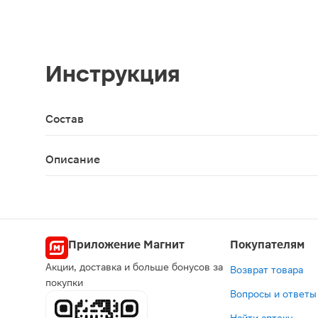
Инструкция
Состав
Действующие вещества: метронидазол, хлоргекси
Описание
Бальзам для десен обладает противомикробным, 
Приложение Магнит
Покупателям
Акции, доставка и больше бонусов за
Возврат товара
покупки
Вопросы и ответы