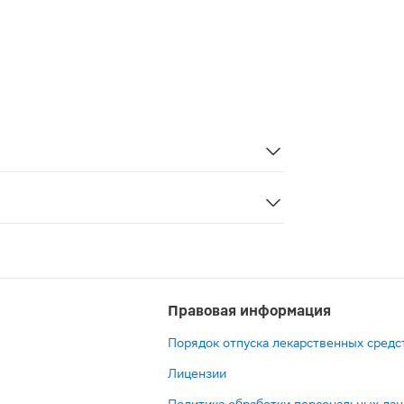
дина биглюконат – 0,1%; вспомогательные компоненты: п
антибактериальным и антисептическим действием. Предн
Правовая информация
Порядок отпуска лекарственных средс
Лицензии