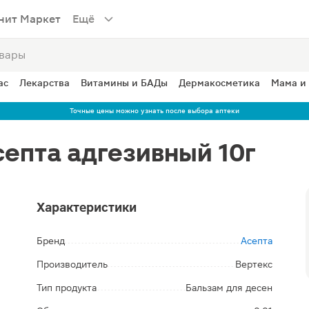
нит Маркет
Ещё
ас
Лекарства
Витамины и БАДы
Дермакосметика
Мама и
Точные цены можно узнать после выбора аптеки
септа адгезивный 10г
Характеристики
Бренд
Асепта
Производитель
Вертекс
Тип продукта
Бальзам для десен