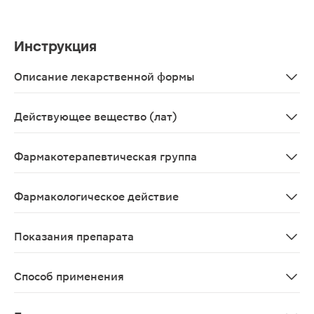
Инструкция
Описание лекарственной формы
Сырье растительное - порошок, 50 г - пачки картонные
Действующее вещество (лат)
Herba Equiseti arvensis
Фармакотерапевтическая группа
Диуретическое средство растительного происхождени
Фармакологическое действие
Диуретическое средство растительного происхождения
Показания препарата
В комплексной терапии отечного синдрома различного 
Способ применения
Внутрь (в виде отвара), по 15 мл 3–4 раза в день, д