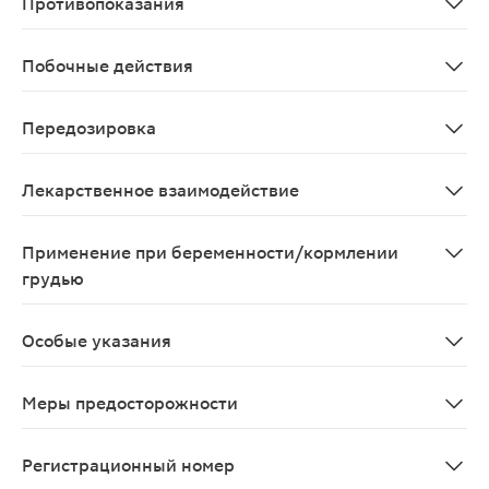
Противопоказания
Повышенная чувствительность к препарату, нефрит, не
Побочные действия
Возможны аллергические реакции. При длительном п
Передозировка
Данные по передозировке препарата отсутствуют
Лекарственное взаимодействие
Нет
Применение при беременности/кормлении
грудью
Противопоказано при беременности и в период лактац
Особые указания
Нет
Меры предосторожности
Пациенту требуется консультация врача при применен
Регистрационный номер