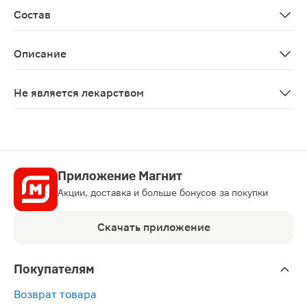
Состав
Aqua, ethylhexyl stearate, ammonium acryloyldimethyltaurat
Описание
Гель-бальзам 911 для тела с хондроитином 100мл исп
Не является лекарством
Нет
Приложение Магнит
Акции, доставка и больше бонусов за покупки
Скачать приложение
Покупателям
Возврат товара