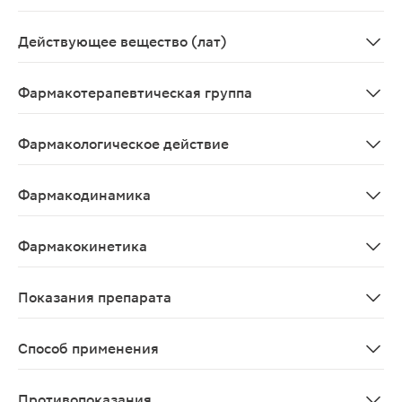
Таблетки, покрытые пленочной оболочкой 75мг+15,20мг,
Действующее вещество (лат)
Acidum acetylsalicylicum+Magnesii hydroxydum
Фармакотерапевтическая группа
Антиагрегантное средство.
Фармакологическое действие
Уменьшает агрегацию, адгезию тромбоцитов и тромбоо
Фармакодинамика
Уменьшает агрегацию, адгезию тромбоцитов и тромбоо
Фармакокинетика
Ацетилсалициловая кислота всасывается из желудочно
Показания препарата
Первичная профилактика сердечно-сосудистых заболев
Способ применения
Внутрь
Противопоказания