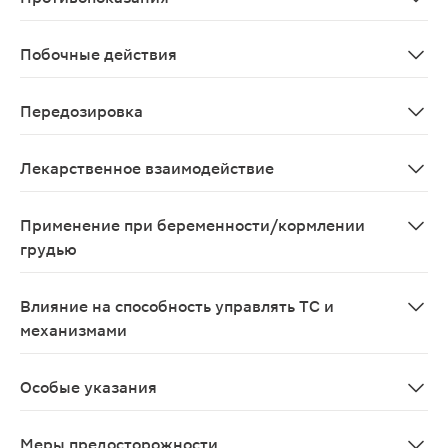
Повышенная чувствительность к ацетилсалициловой кис
Побочные действия
Определение категорий частоты нежелательных явлений
Передозировка
Тошнота;Рвота;Шум в ушах;Ухудшение слуха;Головокр
Лекарственное взаимодействие
нет
Применение при беременности/кормлении
грудью
Салициловая кислота проникает через плацентарный ба
Влияние на способность управлять ТС и
механизмами
В период лечения препаратами ацетилсалициловой ки
Особые указания
нет
Меры предосторожности