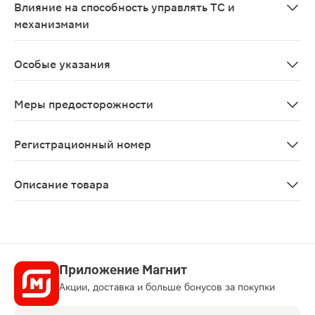
Влияние на способность управлять ТС и
механизмами
Препарат не влияет или оказывает незначительное в
Особые указания
В случае возникновения абдоминальной боли неизвест
Меры предосторожности
В случае возникновения абдоминальной боли неизвест
Регистрационный номер
ЛП-000542
Описание товара
Дюфалак сироп со сливовым вкусом 667мг/мл 500мл со
Приложение Магнит
Акции, доставка и больше бонусов за покупки