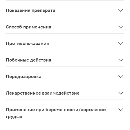
Абсорбция низкая. После приема внутрь доходит до т
Показания препарата
Запор: регуляция физиологического ритма опорожнения
Способ применения
Препарат предназначен для приема внутрь. Раствор ла
Противопоказания
галактоземия; непроходимость, перфорация или риск 
Побочные действия
В первые дни приема лактулозы возможно появление ме
Передозировка
При приеме очень высокой дозы возможны боль в обла
Лекарственное взаимодействие
Исследования по взаимодействию с другими лекарств
Применение при беременности/кормлении
грудью
Не предполагается никакого влияния на плод или гру