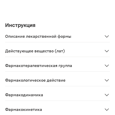
Инструкция
Описание лекарственной формы
Сироп (со сливовым вкусом) 667мг/мл, 500 мл - флако
Действующее вещество (лат)
Lactulosum
Фармакотерапевтическая группа
Слабительное средство.
Фармакологическое действие
Слабительное средство; Вызывает изменение флоры то
Фармакодинамика
Оказывает гиперосмотическое слабительное действие,
Фармакокинетика