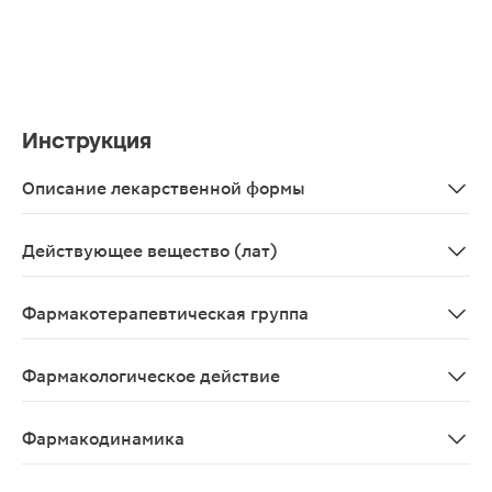
Инструкция
Описание лекарственной формы
Капли глазные 20%, 5 мл - флакон-капельницы полимер
Действующее вещество (лат)
Sulfacetamidum
Фармакотерапевтическая группа
Противомикробное средство - сульфаниламид.
Фармакологическое действие
Антибактериальное средство для местного применения
Фармакодинамика
Противомикробное бактериостатическое средство, сульф