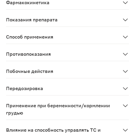
Фармакокинетика
При местном применении максимальная концентрация (C
Показания препарата
В составе комплексной терапии детям и взрослым для
Способ применения
По 1-2 капли в конъюнктивальный мешок 6-8 раз в ден
Противопоказания
Гиперчувствительность к компонентам препарата и с
Побочные действия
Жжение, слезотечение, резь, зуд в глазах, аллергиче
Передозировка
Сведения по передозировки отсутствуют
Применение при беременности/кормлении
грудью
Эффективность и безопасность в период беременности
Влияние на способность управлять ТС и