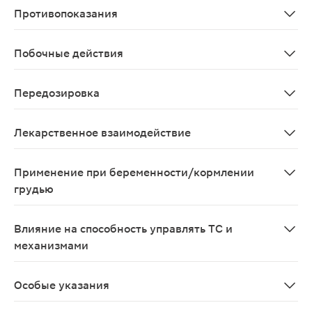
Противопоказания
Повышенная чувствительность к какому-нибудь компоне
Побочные действия
Диспепсические нарушения (снижение аппетита, тошно
Передозировка
Тошнота;Рвота;Боли в нижней части живота;В эпигаст
Лекарственное взаимодействие
нет
Применение при беременности/кормлении
грудью
Беременность и лактация: прием тербинафина во врем
Влияние на способность управлять ТС и
механизмами
Тербинафин не влияет на способность к управлению 
Особые указания
нет