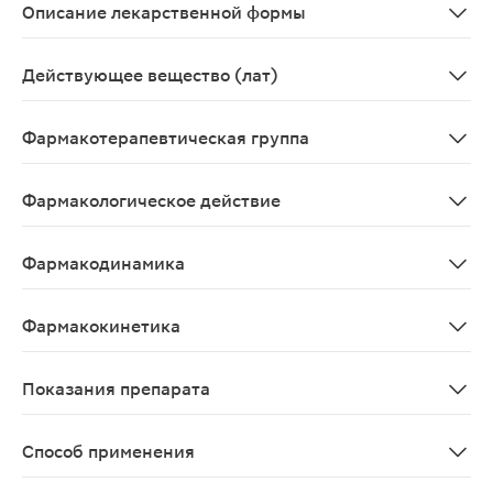
Описание лекарственной формы
Таблетки 250 мг, 7 шт. - упаковки ячейковые контурные
Действующее вещество (лат)
Terbinafinum
Фармакотерапевтическая группа
Противогрибковое средство.
Фармакологическое действие
Противогрибковый препарат, аллиламин;Обладает широки
Фармакодинамика
Противогрибковый препарат для местного применения, 
Фармакокинетика
Всасывание После приема внутрь препарат хорошо абсо
Показания препарата
Микозы волосистой части головы (трихофития, микросп
Способ применения
Наружно. Термикон спрей взрослым можно применять 1 