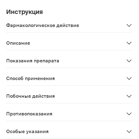
Инструкция
Фармакологическое действие
Ледис формула Персональная месячная система Усилен
Описание
Биологически активная добавка для облегчения симпт
Показания препарата
Нарушения менструального цикла (изменения объема, п
Способ применения
С первого дня менструации начать прием комплекса La
Побочные действия
Возможны алергические реакции
Противопоказания
Индивидуальная непереносимость компонентов проду
Особые указания