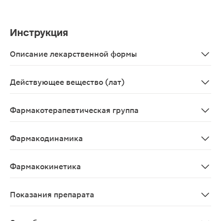
Инструкция
Описание лекарственной формы
Капсулы 50мг, 10 шт. - упаковки ячейковые контурные 
Действующее вещество (лат)
Diacereinum
Фармакотерапевтическая группа
Противовоспалительное средство, обладающее симп
Фармакодинамика
Диацереин - производное антрахинолина, диацетилиро
Фармакокинетика
Диацереин быстро всасывается из желудочно-кишечного
Показания препарата
Симптоматическое лечение остеоартроза тазобедренны