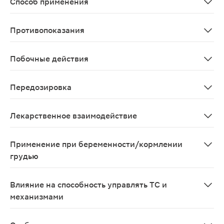
Способ применения
Для приема внутрь. Назначение препарата должен выпо
Противопоказания
повышенная чувствительность к диацереину, другим ко
Побочные действия
Частота развития нежелательных реакций представлена
Передозировка
Диарея, слабость
Лекарственное взаимодействие
Антациды уменьшают абсорбцию диацереина. При одно
Применение при беременности/кормлении
грудью
Исследований, подтверждающих безопасность применен
Влияние на способность управлять ТС и
механизмами
Влияние на концентрацию внимания, быстроту психом