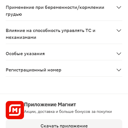
Не рекомендуется одновременный прием с антикоагул
Применение при беременности/кормлении
грудью
Противопоказан при беременности. При необходимос
Влияние на способность управлять ТС и
механизмами
Прием препарата не оказывает отрицательного воздей
Особые указания
Пациенты, имевшие в анамнезе аллергические реакции
Регистрационный номер
ЛС-000926
Приложение Магнит
Акции, доставка и больше бонусов за покупки
Скачать приложение