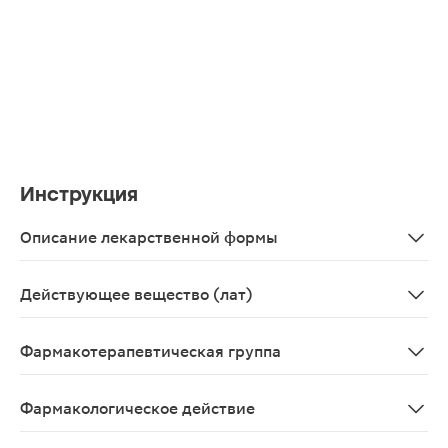
Инструкция
Описание лекарственной формы
Порошок для приготовления инъекционного раствора л
Действующее вещество (лат)
Cefazolinum
Фармакотерапевтическая группа
Антибиотик-цефалоспорин
Фармакологическое действие
Антибактериальное широкого спектра, бактерицидное