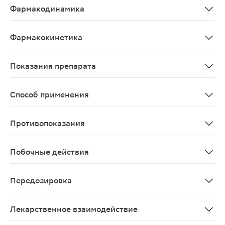
Фармакодинамика
Цефалоспориновый антибиотик I поколения для парентер
Фармакокинетика
TCmax при в/м введении в дозе 500 и 1000 мг, соответ
Показания препарата
Бактериальные инфекции верхних и нижних дыхательны
Способ применения
Внутривенно, внутримышечно (струйно и капельно). Ср
Противопоказания
Беременность и лактация. При необходимости примен
Побочные действия
Аллергические реакции: гипертермия, кожная сыпь, кр
Передозировка
Информация о передозировке цефазолина отсутствует
Лекарственное взаимодействие