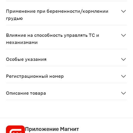
Действие препарата усиливают витамины (особенно гр
Применение при беременности/кормлении
грудью
Безопасность применения данного медицинского препа
Влияние на способность управлять ТС и
механизмами
Не изучалось.
Особые указания
Не рекомендуется одновременное применение перораль
Регистрационный номер
ЛС-002159
Описание товара
Бифидумбактерин лиофилизат для приготовления сусп
Приложение Магнит