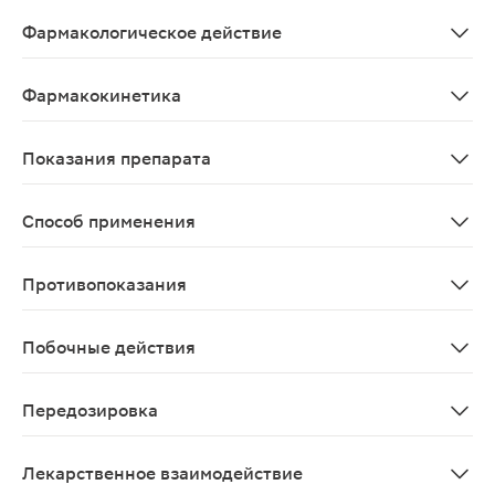
Bifidobacterium bifidum
Фармакологическое действие
Препарат представляет собой микробную массу живых 
Фармакокинетика
Препарат не всасывается из ЖКТ в кровь и действует 
Показания препарата
Лечение и профилактика дисбактериозов различной эт
Способ применения
Для приема внутрь и местного применения. Дозу и сх
Противопоказания
Безопасность применения данного медицинского препа
Побочные действия
Возможны аллергические реакции.
Передозировка
Случаев передозировки не наблюдалось
Лекарственное взаимодействие