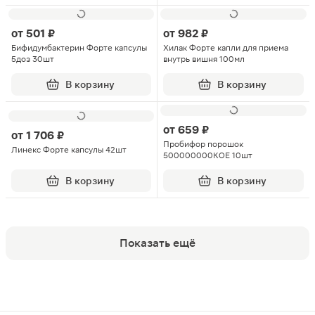
от
501 ₽
от
982 ₽
Бифидумбактерин Форте капсулы
Хилак Форте капли для приема
5доз 30шт
внутрь вишня 100мл
В корзину
В корзину
от
659 ₽
от
1 706 ₽
Пробифор порошок
Линекс Форте капсулы 42шт
500000000КОЕ 10шт
В корзину
В корзину
Показать ещё