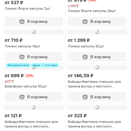
от
979 ₽
-18%
от
527 ₽
1 199 ₽
Линекс Форте капсулы 7шт
Линекс Форте капсулы 28шт
В корзину
В корзину
от
710 ₽
от
1 299 ₽
Линекс капсулы 16шт
Линекс капсулы 32шт
В корзину
В корзину
Выгодная цена
Цена — что надо
от
699 ₽
от
146,39 ₽
-25%
932 ₽
Бифидумбактерин порошок для
Бифиформ капсулы 30шт
приема внутрь и местного
применения 5доз 10шт
В корзину
В корзину
от
121 ₽
от
323 ₽
Бифидумбактерин порошок для
Бифидумбактерин порошок для
приема внутрь и местного
приема внутрь и местного