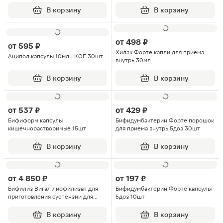
применения 500млн.КОЕ 10шт
применения 500млн.КОЕ 30шт
В корзину
В корзину
от
498 ₽
от
595 ₽
Хилак Форте капли для приема
Аципол капсулы 10млн.КОЕ 30шт
внутрь 30мл
В корзину
В корзину
от
537 ₽
от
429 ₽
Бифиформ капсулы
Бифидумбактерин Форте порошок
кишечнорастворимые 15шт
для приема внутрь 5доз 30шт
В корзину
В корзину
от
4 850 ₽
от
197 ₽
Бифилиз Вигэл лиофилизат для
Бифидумбактерин Форте капсулы
приготовления суспензии для
5доз 10шт
приема внутрь 5 доз флаконы
10шт
В корзину
В корзину