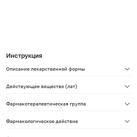
Инструкция
Описание лекарственной формы
Мазь для наружного применения 25 г - тубы алюминиев
Действующее вещество (лат)
Dexpanthenolum
Фармакотерапевтическая группа
Репарации тканей стимулятор.
Фармакологическое действие
Декспантенол — производное пантотеновой кислоты. Де