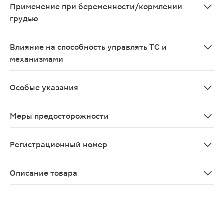
Применение при беременности/кормлении
грудью
Д-Пантенол мазь можно использовать во время береме
Влияние на способность управлять ТС и
механизмами
Препарат не оказывает влияния на способность управ
Особые указания
С осторожностью применять у пациентов с хроническо
Меры предосторожности
Не наносить на мокнущие раны. Избегать попадания п
Регистрационный номер
ЛП-002626
Описание товара
Д-Пантенол — мазь белого цвета 5% 25 г для наружно