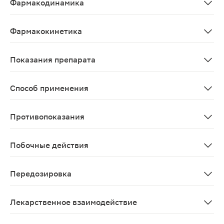
Фармакодинамика
Декспантенол — производное пантотеновой кислоты. П
Фармакокинетика
При местном применении быстро абсорбируется и превр
Показания препарата
Нарушения целостности кожного покрова, вызванные ме
Способ применения
Наносят на пораженную поверхность кожи 1 раз/сут; н
Противопоказания
Д-Пантенол мазь не следует применять при повышенно
Побочные действия
Редко: аллергические реакции
Передозировка
О случаях передозировки не сообщалось
Лекарственное взаимодействие
При одновременном парентеральном применении дексп