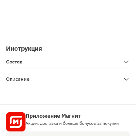
Инструкция
Состав
aqua/water, isocetyl stearate, coco-caprylate/caprate, squ
Описание
Крем La Roche-Posay Toleriane Sensitive Riche для с
Приложение Магнит
Акции, доставка и больше бонусов за покупки