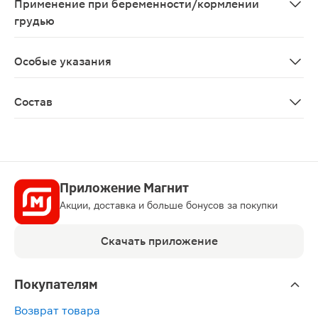
Применение при беременности/кормлении
грудью
Противопоказано при беременности и кормлении груд
Особые указания
Биологически активная добавка к пище. Не является 
Состав
Омега-3 концентрат из жира морских рыб, желатин, гл
Приложение Магнит
Акции, доставка и больше бонусов за покупки
Скачать приложение
Покупателям
Возврат товара