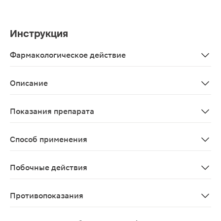
Инструкция
Фармакологическое действие
Кислоты Омега-3 обладают широким действием на разл
Описание
Доппельгерц Актив Омега-3 форте капсулы 1400мг 60ш
Показания препарата
В качестве биологически активной добавки к пище - 
Способ применения
Взрослым по 2 капсулы в день во время еды, запивая
Побочные действия
Возможны аллергические реакции.
Противопоказания
Индивидуальная непереносимость компонентов, берем