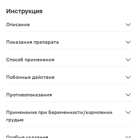
Инструкция
Описание
В капсулах Эндокринола содержатся 0,275 г экстракт
Показания препарата
Способствует: * Улучшению функционального состояни
Способ применения
Взрослым по 2 капсулы 1 раз в день во время еды. Про
Побочные действия
Возможны аллергические реакции.
Противопоказания
Индивидуальная непереносимость компонентов, берем
Применение при беременности/кормлении
грудью
Противопоказано при беременности и кормлении груд
Особые указания