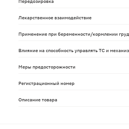
Передозировка
Симптомы со стороны ЖКТ;У одного из пациентов
Лекарственное взаимодействие
Кларитромицин угнетает активность изоф
Применение при беременности/кормлении гру
Безопасность кларитромицина у беременных и ко
Влияние на способность управлять ТС и механи
Следует соблюдать осторожность при управлении
Меры предосторожности
С осторожностью следует применять кларитромиц
Регистрационный номер
ЛП-000839
Описание товара
Кларитромицин таблетки 500мг 14шт — это антиб