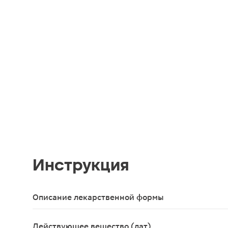
Инструкция
Описание лекарственной формы
Таблетки, покрытые пленочной оболочкой 500мг, 
Действующее вещество (лат)