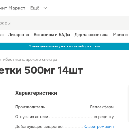
нит Маркет
Ещё
ас
Лекарства
Витамины и БАДы
Дермакосметика
Мама и
Точные цены можно узнать после выбора аптеки
нтибиотики широкого спектра
етки 500мг 14шт
Характеристики
Производитель
Реплекфарм
Отпуск из аптеки
по рецепту
Действующее вещество
Кларитромицин