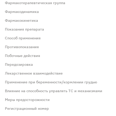
Фармакотерапевтическая группа
Фармакодинамика
Фармакокинетика
Показания препарата
ое действие, взаимодействуя с 50S рибосомальной субъед
Способ применения
Противопоказания
препарата в среднем на 25%. Биодоступность составляет 
Побочные действия
Передозировка
и к нему микроорганизмами. В частности, кларитромицин 
Лекарственное взаимодействие
, частота приема 2 раза/сут. Для детей младше 12 лет с
Применение при беременности/кормлении грудью
Влияние на способность управлять ТС и механизмами
временный прием кларитромицина со следующими препарат
Меры предосторожности
Регистрационный номер
воте, рвота и диарея. Имеются сообщения о развитии п