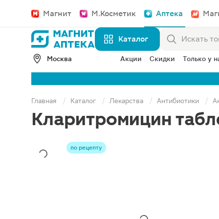
Магнит
М.Косметик
Аптека
Маг
Каталог
Москва
Акции
Скидки
Только у н
Главная
Каталог
Лекарства
Антибиотики
А
Кларитромицин табл
по рецепту