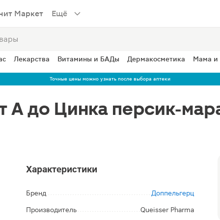
нит Маркет
Ещё
ас
Лекарства
Витамины и БАДы
Дермакосметика
Мама и
Точные цены можно узнать после выбора аптеки
т А до Цинка персик-мар
Характеристики
Бренд
Доппельгерц
Производитель
Queisser Pharma