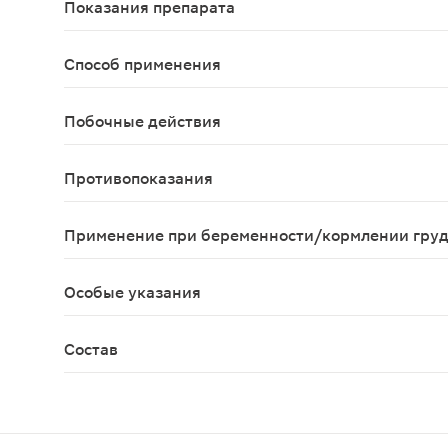
Показания препарата
В качестве дополнительного источника витамино
Способ применения
Одну таблетку растворить в стакане воды, приним
Побочные действия
Возможны аллергические реакции.
Противопоказания
Индивидуальная непереносимость компонентов пр
Применение при беременности/кормлении гру
Противопоказано при беременности и кормлении
Особые указания
Биологически активная добавка к пище. Не явля
Состав
Яблочная кислота (регулятор кислотности Е 296)