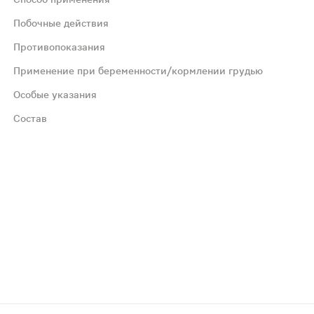
Побочные действия
Противопоказания
Применение при беременности/кормлении грудью
Особые указания
Состав
 расстройствам желудочно-кишечного тракта.
ь со специалистом.
карбонат натрия (разрыхлитель Е 500ii), калия глицероф