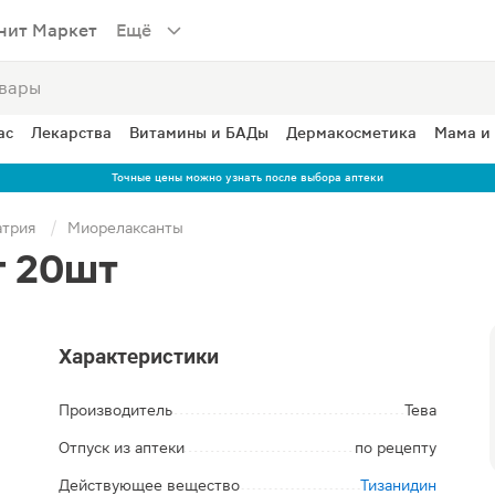
нит Маркет
Ещё
ас
Лекарства
Витамины и БАДы
Дермакосметика
Мама и
Точные цены можно узнать после выбора аптеки
атрия
Миорелаксанты
г 20шт
Характеристики
Производитель
Тева
Отпуск из аптеки
по рецепту
Действующее вещество
Тизанидин