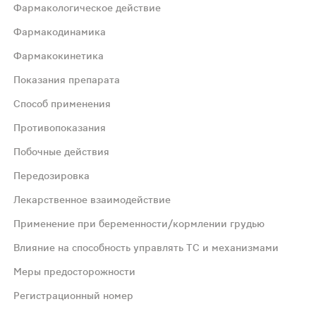
Фармакологическое действие
Фармакодинамика
Фармакокинетика
рые стимулируют рецепторы к N-метил-D-аспартату (NMD
Показания препарата
Способ применения
торые стимулируют рецепторы к 1Ч-метил-В-аспартату (
Противопоказания
Побочные действия
и (Сmax) достигается примерно через 1 час после прием
Передозировка
пинного мозга. Спастичность, обусловленная черепно-м
Лекарственное взаимодействие
Применение при беременности/кормлении грудью
нительно на ночь 2-4 мг. Лечение спастичности скелетной
Влияние на способность управлять ТС и механизмами
Меры предосторожности
и. Одновременное применение с мощными ингибиторами из
Регистрационный номер