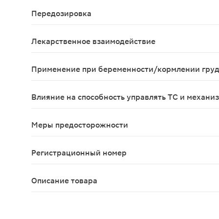
При приеме малых доз, рекомендуемых для купир
Передозировка
Тошнота;Рвота;Снижение артериального давлен
Лекарственное взаимодействие
При применении препарата Тизанидин-Тева с ин
Применение при беременности/кормлении гру
Поскольку контролируемые исследования примене
Влияние на способность управлять ТС и механи
При развитии сонливости, головокружения или с
Меры предосторожности
Рекомендуется контролировать функциональные п
Регистрационный номер
ЛП-001812
Описание товара
Тизанил таблетки 4мг 20шт — миорелаксирующий 