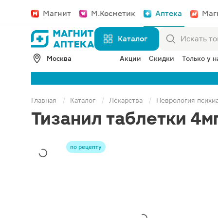
Магнит
М.Косметик
Аптека
Маг
Каталог
Москва
Акции
Скидки
Только у н
Главная
Каталог
Лекарства
Неврология психи
Тизанил таблетки 4м
по рецепту