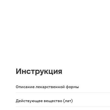
Инструкция
Описание лекарственной формы
Таблетки 4 мг, 10 шт. - блистеры (2) - пачки кар
Действующее вещество (лат)
Tizanidinum