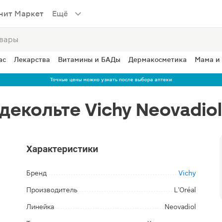
нит Маркет
Ещё
ас
Лекарства
Витамины и БАДы
Дермакосметика
Мама и
Точные цены можно узнать после выбора аптеки
декольте Vichy Neovadio
Характеристики
Бренд
Vichy
Производитель
L’Oréal
Линейка
Neovadiol