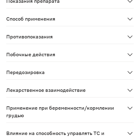
Показания препарата
Установленный дефицит магния, изолированный или св
Способ применения
Внутрь, до еды, запивая небольшим количеством жидкос
Противопоказания
Повышенная чувствительность к компонентам препарат
Побочные действия
Со стороны ЖКТ: неустойчивый стул и диарея, которые
Передозировка
При нормальной функции почек прием магния внутрь н
Лекарственное взаимодействие
При одновременном приеме магнийсодержащих препарат
Применение при беременности/кормлении
грудью
Возможно применение в период беременности только п
Влияние на способность управлять ТС и