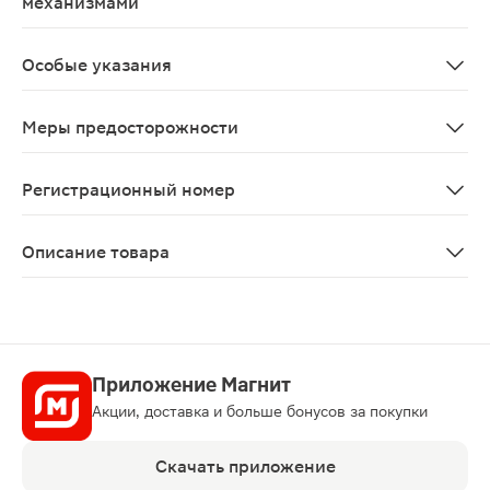
механизмами
Препарат не влияет на способность управлять транс
Особые указания
Препарат содержит лактозы моногидрат, поэтому его 
Меры предосторожности
Препарат содержит лактозы моногидрат, поэтому его 
Регистрационный номер
ЛП-004845
Описание товара
Магнемакс таблетки 500 мг 50 шт. — это первая помо
Приложение Магнит
Акции, доставка и больше бонусов за покупки
Скачать приложение