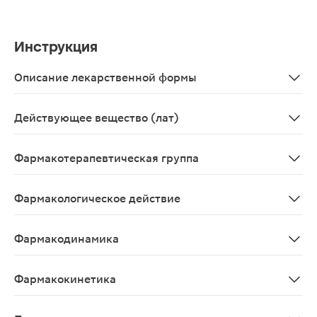
Инструкция
Описание лекарственной формы
Таблетки белого или почти белого цвета, круглые, пло
Действующее вещество (лат)
Magnesii orotas
Фармакотерапевтическая группа
Препарат магния.
Фармакологическое действие
Препарат магния. Магний является важнейшим микроэл
Фармакодинамика
Препарат магния. Магний является важнейшим макроэл
Фармакокинетика
Всасывается приблизительно 35-40% от принятой дозы