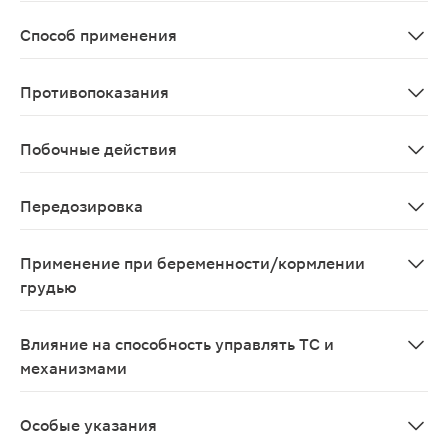
Артериальная гипертензия (при необходимости пров
Способ применения
Внутрь (перорально)
Противопоказания
Ангионевротический отек в анамнезе, в т.ч. связанн
Побочные действия
Профиль безопасности комбинации гидрохлоротиазид +
Передозировка
При передозировке возможно развитие стойкого увел
Применение при беременности/кормлении
грудью
Противопоказано применение при беременности и в пе
Влияние на способность управлять ТС и
механизмами
Некоторые нежелательные эффекты препарата Амприлан
Особые указания