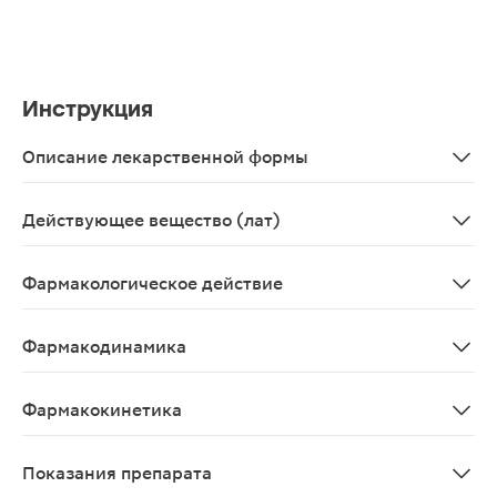
Инструкция
Описание лекарственной формы
Таблетки.
Действующее вещество (лат)
Hydrochlorothiazidum+Ramiprilum
Фармакологическое действие
Рамиприл. Ингибитор АПФ, препятствует превращению 
Фармакодинамика
Производное дигидропиридина – блокатор «медленных»
Фармакокинетика
Фармакокинетика рамиприла и гидрохлоротиазида при 
Показания препарата