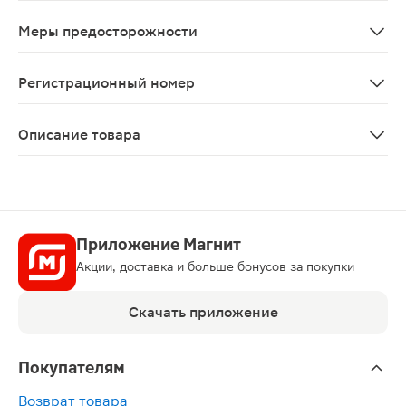
Рамиприл. В начале лечения необходимо оценить поче
Меры предосторожности
Гидрохлоротиазид Нарушен
Регистрационный номер
ЛП- N(002509)-(РГ-RU)
Описание товара
Амприлан НЛ таблетки 2.5мг + 12.5мг 30шт применяют
Приложение Магнит
Акции, доставка и больше бонусов за покупки
Скачать приложение
Покупателям
Возврат товара