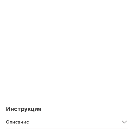
Инструкция
Описание
Изготовлены из мягкого и податливого материала — п