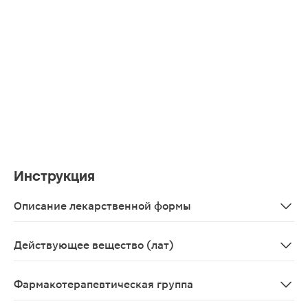
Инструкция
Описание лекарственной формы
Таблетки, покрытые пленочной оболочкой 5мг,7 шт. - б
Действующее вещество (лат)
Olanzapinum
Фармакотерапевтическая группа
Антипсихотическое средство (нейролептик).