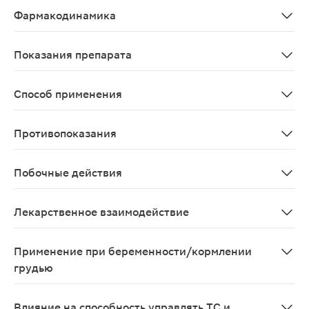
Фармакодинамика
Антипсихотическое средство (нейролептик). Обладает
Показания препарата
лечение шизофрении; поддерживающая и длительная пр
Способ применения
При шизофрении у взрослых рекомендуемая начальная д
Противопоказания
риск развития закрытоугольной глаукомы; детский и 
Побочные действия
Со стороны нервной системы и органов чувств: голово
Лекарственное взаимодействие
Потенциальные взаимодействия, оказывающие влияние 
Применение при беременности/кормлении
грудью
Из-за недостаточного опыта применения у беременных 
Влияние на способность управлять ТС и