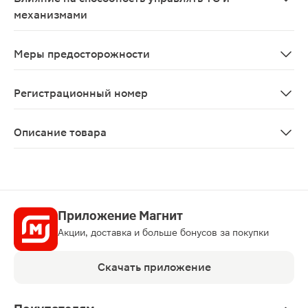
механизмами
Исследования влияния на способность управлять тран
Меры предосторожности
Во время приема антипсихотических препаратов 
Регистрационный номер
ЛП-000897
Описание товара
Эголанза таблетки 5мг 28шт относится к нейролептик
Приложение Магнит
Акции, доставка и больше бонусов за покупки
Скачать приложение