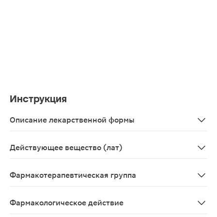
Инструкция
Описание лекарственной формы
Раствор для приема внутрь, местного и наружного при
Действующее вещество (лат)
Tinctura foliorum Eucalypti viminalis
Фармакотерапевтическая группа
Противомикробное средство растительного происхож
Фармакологическое действие