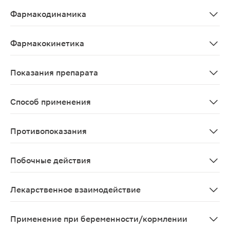
Действующее вещество Хлорофиллонга обладает широ
Фармакодинамика
Средство растительного происхождения. Водные и спи
Фармакокинетика
Данные о фармакокинетике препарата отсутствуют.
Показания препарата
Местно: в комплексном лечении ожогов и трофических
Способ применения
Для местного применения: при лечении ожогов и трофи
Противопоказания
Повышенная чувствительность к компонентам препарата
Побочные действия
Возможно: аллергические реакции на компоненты эфирн
Лекарственное взаимодействие
При взаимодействии препарата с перекисью водорода
Применение при беременности/кормлении