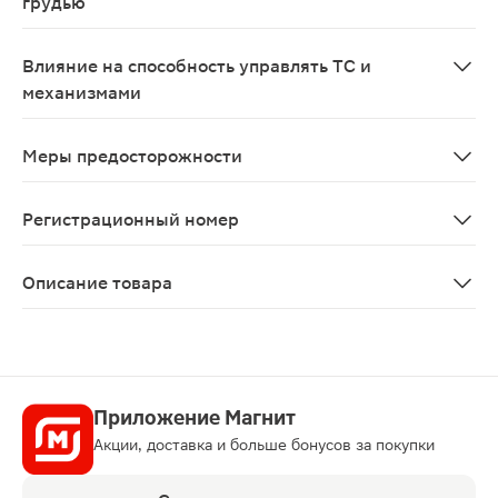
грудью
Противопоказано применение препарата при беременн
Влияние на способность управлять ТС и
механизмами
При применении препарата внутрь необходимо воздер
Меры предосторожности
До лечения необходимо проверить индивидуальную чувс
Регистрационный номер
ЛСР-003271/07
Описание товара
Хлорофиллонг спиртовой раствор для приема внутрь и
Приложение Магнит
Акции, доставка и больше бонусов за покупки