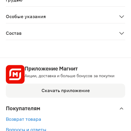
Противопоказано применение при беременности и в п
Особые указания
Биологически активная добавка к пище. Не является 
Состав
Глюкозамин-хондроитиновый комплекс (глюкозамин сул
Приложение Магнит
Акции, доставка и больше бонусов за покупки
Скачать приложение
Покупателям
Возврат товара
Вопросы и ответы