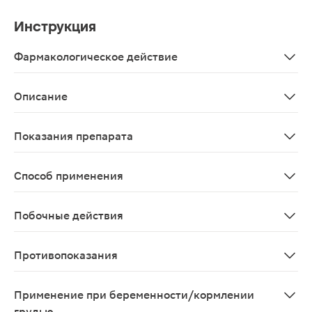
Инструкция
Фармакологическое действие
Глюкозамин способствует улучшению питания хрящевой
Описание
Глюкозамин-хондроитин Nature`s Bounty капсулы 110шт
Показания препарата
В качестве биологически активной добавки к пище - 
Способ применения
Взрослым по 2 капсулы 2 раза в день во время еды. Пр
Побочные действия
Возможны аллергические реакции.
Противопоказания
Индивидуальная непереносимость компонентов, берем
Применение при беременности/кормлении
грудью