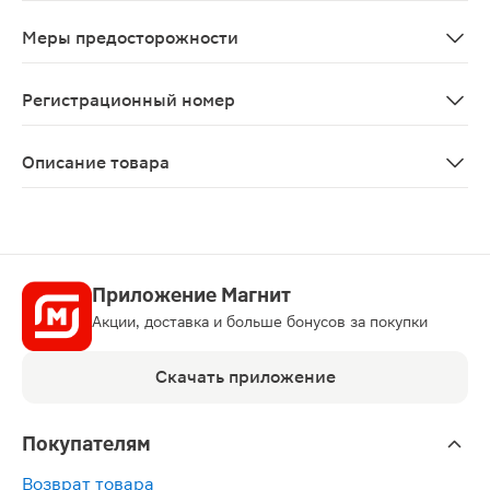
Нет данных об отрицательном влиянии применения пр
Меры предосторожности
Рибоксин не применяется для экстренной коррекции н
Регистрационный номер
ЛП-№(001889)-(РГ-RU)
Описание товара
Рибоксин Авексима таблетки 200мг 50шт предназначен
Приложение Магнит
Акции, доставка и больше бонусов за покупки
Скачать приложение
Покупателям
Возврат товара