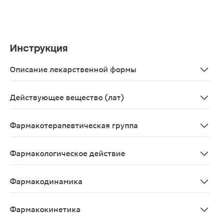
Инструкция
Описание лекарственной формы
Таблетки, покрытые пленочной оболочкой от светло-же
Действующее вещество (лат)
Inosinum
Фармакотерапевтическая группа
Метаболическое средство.
Фармакологическое действие
Нуклеозид пурина, предшественник АТФ. Улучшает мет
Фармакодинамика
Рибоксин - производное (нуклеозид) пурина - предше
Фармакокинетика