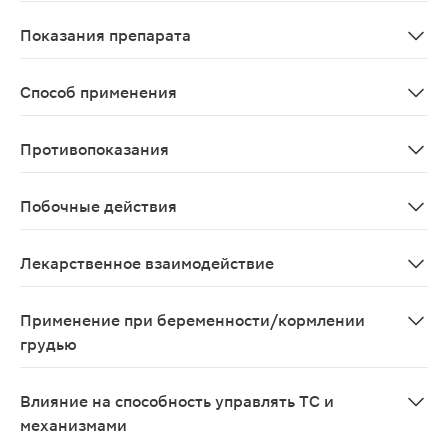
Хорошо абсорбируется в ЖКТ. Метаболизируется в печ
Показания препарата
Назначают взрослым в комплексной терапии ишемичес
Способ применения
Рибоксин назначают внутрь до еды. Суточная доза препар
Противопоказания
Противопоказания: Повышенная чувствительность к пр
Побочные действия
Возможно: крапивница, кожный зуд, гиперемия кожи.
Лекарственное взаимодействие
При применении в составе комплексной терапии иноз
Применение при беременности/кормлении
грудью
Противопоказан к применению при беременности и в 
Влияние на способность управлять ТС и
механизмами