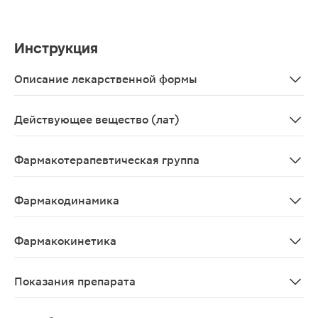
Инструкция
Описание лекарственной формы
Крем для наружного применения 1%, 20 г - тубы - пач
Действующее вещество (лат)
Clotrimazolum
Фармакотерапевтическая группа
Противогрибковое средство.
Фармакодинамика
Клотримазол является противогрибковым средством шир
Фармакокинетика
Фармакокинетические исследования после нанесения к
Показания препарата
Грибковые поражения кожи и слизистых, вызванные д