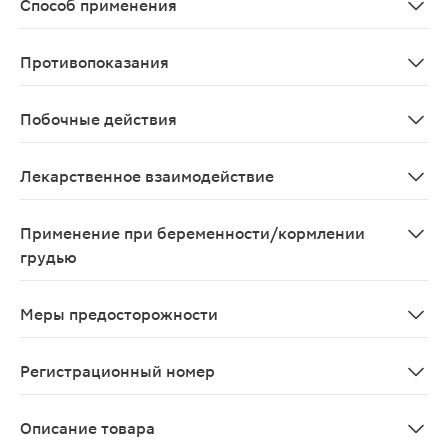
Способ применения
Наружно. Мазь наносят тонким слоем 2-3 раза в день
Противопоказания
Возраст до 12 лет;индивидуальная непереносимость к
Побочные действия
Местные реакции: контактный аллергический дерматит
Лекарственное взаимодействие
Противозачаточные средства Результаты лабораторных
Применение при беременности/кормлении
грудью
При клинических и экспериментальных исследованиях 
Меры предосторожности
Следует избегать попадания ЛС на слизистую оболочк
Регистрационный номер
П N013448/02
Описание товара