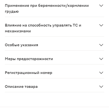
Применение при беременности/кормлении
грудью
Препарат противопоказан во время беременности и в 
Влияние на способность управлять ТС и
механизмами
Препарат не влияет на способность управлять транс
Особые указания
ДЖОСЕТ® содержит краситель солнечный закат желтый,
Меры предосторожности
Гвайфенезин окрашивает мочу в розовый цвет. Не рек
Регистрационный номер
ЛП-№(000578)-(РГ-RU)
Описание товара
Джосет сироп 200мл — комбинированное лекарственное