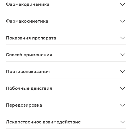
Фармакодинамика
Сальбутамол - бронхолитическое средство, стимулиру
Фармакокинетика
Сведения о фармакокинетике препарата не предостав
Показания препарата
Острые и хронические бронхолегочные заболевания, с
Способ применения
Внутрь. Детям в возрасте до 6 лет - по 1 ч.ложке (5 мл) 
Противопоказания
Повышенная чувствительность к компонентам препарат
Побочные действия
Со стороны ЦНС: головная боль, головокружение, пов
Передозировка
Симптомы: усиление проявлений побочных эффектов. 
Лекарственное взаимодействие
β2-адреномиметические средства, теофиллин и други