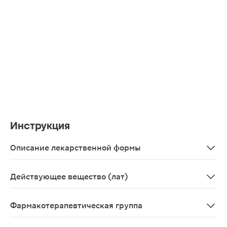
Инструкция
Описание лекарственной формы
Сироп оранжевого цвета.
Действующее вещество (лат)
Bromhexinum+Guaiphenesinum+Salbutamolum+Levome
Фармакотерапевтическая группа
Отхаркивающее средство.