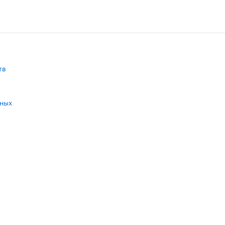
также на свету и в тепле.
тв
нных