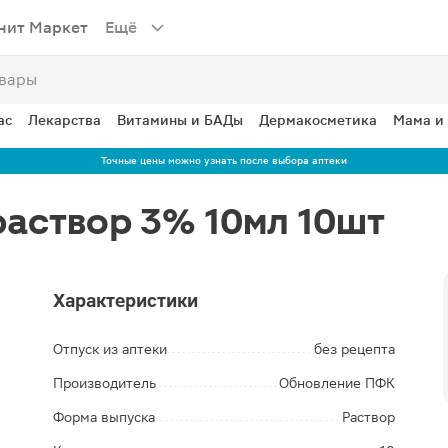
нит Маркет
Ещё
ас
Лекарства
Витамины и БАДы
Дермакосметика
Мама и
Точные цены можно узнать после выбора аптеки
раствор 3% 10мл 10шт
Характеристики
Отпуск из аптеки
без рецепта
Производитель
Обновление ПФК
Форма выпуска
Раствор