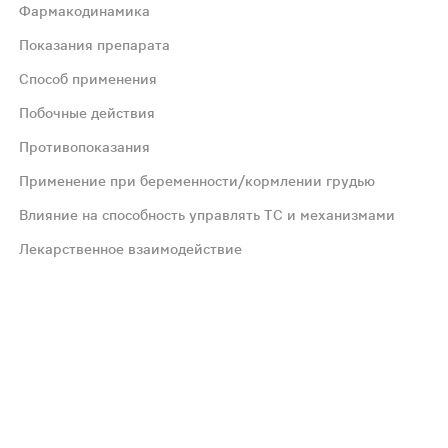
Фармакодинамика
Показания препарата
й или слизистыми оболочками высвобождается активный 
Способ применения
Побочные действия
ечения. Для дезинфекции и дезодорирования: стоматит, 
Противопоказания
слизистые оболочки — 0,25% раствор (3% раствор развод
Применение при беременности/кормлении грудью
Влияние на способность управлять ТС и механизмами
Если любые из указанных в инструкции побочных эффекто
Лекарственное взаимодействие
 ребенка.