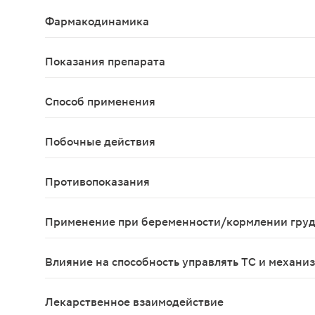
Раствор для местного применения 3%,10 мл - фла
Фармакодинамика
Антисептическое средство из группы оксидантов
Показания препарата
В комплексной терапии. Гнойные раны, капилляр
Способ применения
Для наружного применения применяют 3% раствор
Побочные действия
Жжение в момент обработки пораженных участков
Противопоказания
Гиперчувствительность.
Применение при беременности/кормлении гру
Применение возможно, если потенциальная поль
Влияние на способность управлять ТС и механи
Нет сведений.
Лекарственное взаимодействие