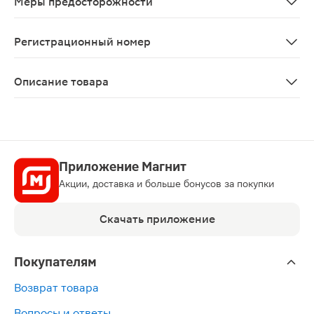
Меры предосторожности
Сообщалось о случаях нарушений функции печени, связ
Регистрационный номер
ЛС-000831
Описание товара
Тизанил таблетки 4мг 30шт — миорелаксирующий медиц
Приложение Магнит
Акции, доставка и больше бонусов за покупки
Скачать приложение
Покупателям
Возврат товара
Вопросы и ответы