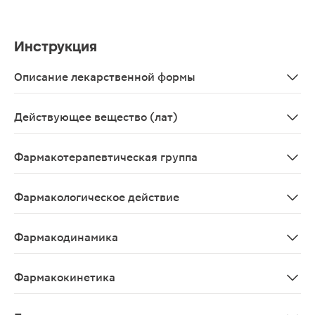
Инструкция
Описание лекарственной формы
Таблетки, покрытые пленочной оболочкой.
Действующее вещество (лат)
Tizanidinum
Фармакотерапевтическая группа
Миорелаксант центрального действия.
Фармакологическое действие
Стимулируя пресинаптические α2-рецепторы, подавля
Фармакодинамика
Стимулируя пресинаптические а 2~ рецепторы, подав
Фармакокинетика
При приеме внутрь всасывается быстро и почти полно