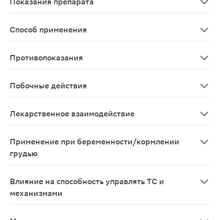
Показания препарата
Болезненные мышечные спазмы. Спастичность при расс
Способ применения
Внутрь. При болезненном мышечном спазме: по 2-4 мг 
Противопоказания
Гиперчувствительность к тизанидину и другим компон
Побочные действия
Сонливость, слабость, головокружение, незначительно
Лекарственное взаимодействие
Одновременное применение с флувоксамином приводит
Применение при беременности/кормлении
грудью
Поскольку контролируемые исследования применения т
Влияние на способность управлять ТС и
механизмами
При развитии сонливости, головокружения или снижен