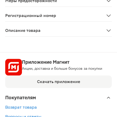
Меры предосторожности
C осторожностью применять у детей. У пациентов с пе
Регистрационный номер
ЛП-003837
Описание товара
Инфлюцеин капсулы 75мг 10шт — противовирусное средс
Приложение Магнит
Акции, доставка и больше бонусов за покупки
Скачать приложение
Покупателям
Возврат товара
Вопросы и ответы