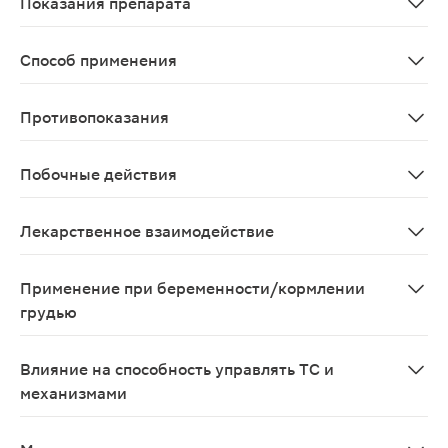
Показания препарата
Лечение гриппа у взрослых и детей в возрасте старше
Способ применения
Принимают внутрь, независимо от приема пищи. При леч
Противопоказания
Хроническая почечная недостаточность (КК менее 10 м
Побочные действия
Со стороны пищеварительной системы: тошнота, рвота (
Лекарственное взаимодействие
Лекарственные средства, блокирующие канальцевую се
Применение при беременности/кормлении
грудью
C осторожностью применять при беременности и в пер
Влияние на способность управлять ТС и
механизмами
Исследования по изучению влияния препарата на спо