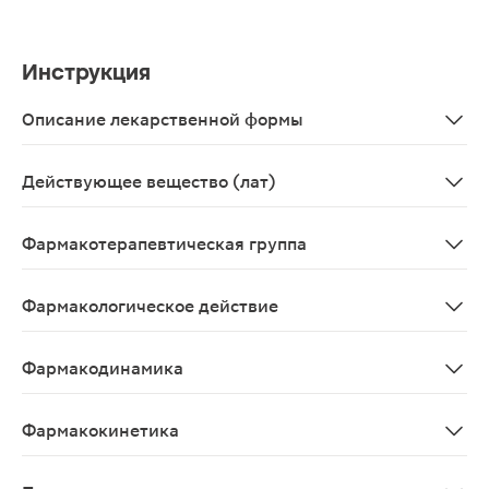
Инструкция
Описание лекарственной формы
Капсулы твердые, желатиновые, №1; крышечка желтого 
Действующее вещество (лат)
Oseltamyvirum
Фармакотерапевтическая группа
Противовирусное средство.
Фармакологическое действие
Противовирусный препарат. Осельтамивира фосфат явля
Фармакодинамика
Противовирусное средство. Является пролекарством, а
Фармакокинетика
После приема внутрь практически полностью всасывает